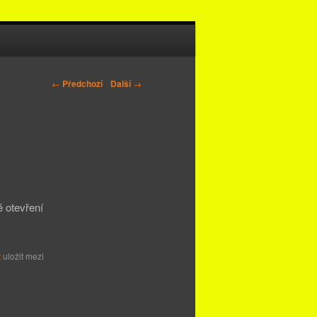
←
Předchozí
Další
→
 otevření
z
uložit mezi