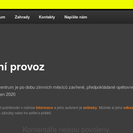
otřeb na Salaši
rum
Zahrady
Kontakty
Napište nám
lu
š
ní provoz
centrum je po dobu zimních měsíců zavřené, předpokládané opětovné
zen 2020
l publikován v rubrice
Informace
a jeho autorem je
zelinsky
. Můžete si jeho
odka
 záložky nebo ho sdílet s přáteli.
Komentáře nejsou povoleny.