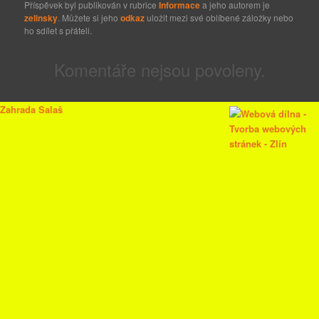
Příspěvek byl publikován v rubrice
Informace
a jeho autorem je
zelinsky
. Můžete si jeho
odkaz
uložit mezi své oblíbené záložky nebo
ho sdílet s přáteli.
Komentáře nejsou povoleny.
Zahrada Salaš