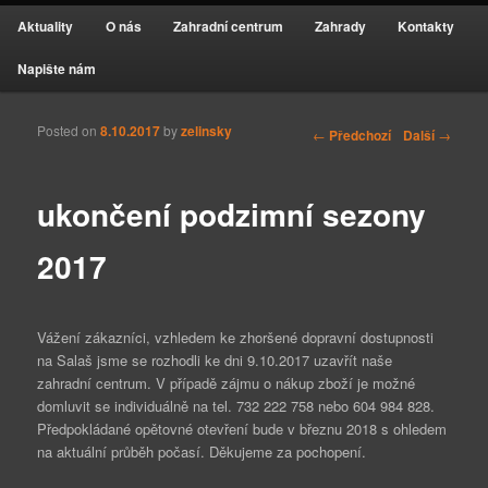
Hlavní navigační menu
Prodejna dřevin a zahradních potřeb na Salaši
Aktuality
O nás
Zahradní centrum
Zahrady
Kontakty
Přejít k hlavnímu obsahu webu
Přejít k obsahu postranního panelu
Napište nám
Zahrada Salaš
Posted on
8.10.2017
by
zelinsky
Navigace pro příspěvky
←
Předchozí
Další
→
ukončení podzimní sezony
2017
Vážení zákazníci, vzhledem ke zhoršené dopravní dostupnosti
na Salaš jsme se rozhodli ke dni 9.10.2017 uzavřít naše
zahradní centrum. V případě zájmu o nákup zboží je možné
domluvit se individuálně na tel. 732 222 758 nebo 604 984 828.
Předpokládané opětovné otevření bude v březnu 2018 s ohledem
na aktuální průběh počasí. Děkujeme za pochopení.